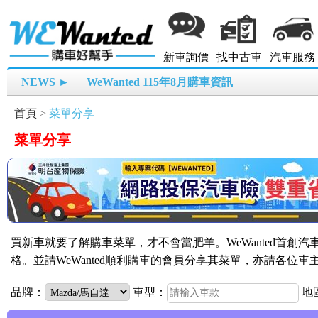
新車詢價
找中古車
汽車服務
NEWS ►
WeWanted 115年8月購車資訊
首頁
>
菜單分享
菜單分享
買新車就要了解購車菜單，才不會當肥羊。WeWanted首創
格。並請WeWanted順利購車的會員分享其菜單，亦請各位
品牌：
車型：
地