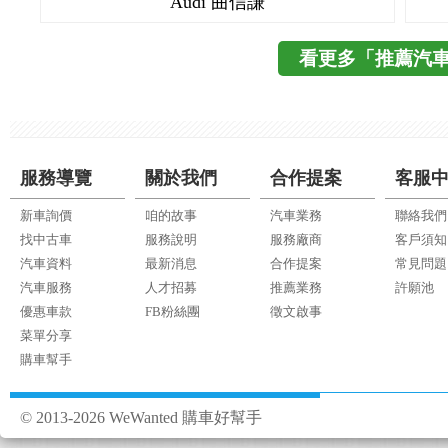
Audi 曲信謙
看更多「推薦汽
服務導覽
關於我們
合作提案
客服
新車詢價
咱的故事
汽車業務
聯絡我們
找中古車
服務說明
服務廠商
客戶須知
汽車資料
最新消息
合作提案
常見問題
汽車服務
人才招募
推薦業務
許願池
優惠車款
FB粉絲團
徵文啟事
菜單分享
購車幫手
© 2013-2026 WeWanted 購車好幫手