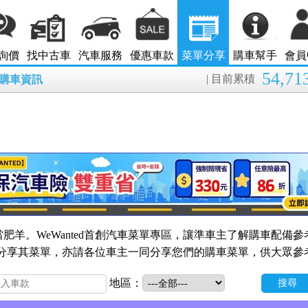
詢價
找中古車
汽車服務
優惠車款
菜單分享
購車幫手
會員
54,71
| 目前累積
8月購車資訊
肥羊。WeWanted首創汽車菜單專區，讓準車主了解購車配備參
的會員分享其菜單，亦請各位車主一同分享您們的購車菜單，供大眾參
地區：
搜尋