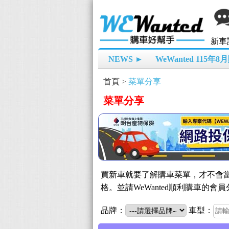
新車
NEWS ►
WeWanted 115年
首頁
>
菜單分享
菜單分享
買新車就要了解購車菜單，才不會當
格。並請WeWanted順利購車
品牌：
車型：