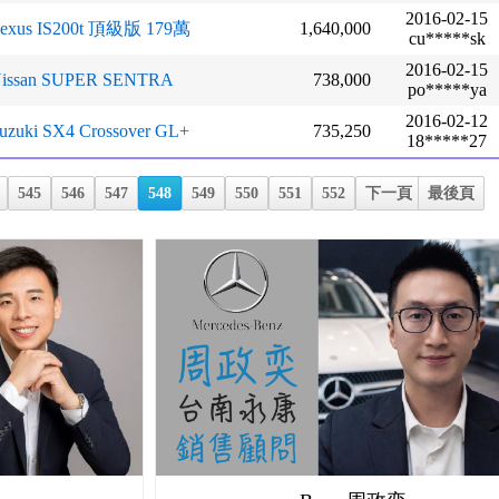
2016-02-15
exus IS200t 頂級版 179萬
1,640,000
cu*****sk
2016-02-15
issan SUPER SENTRA
738,000
po*****ya
2016-02-12
uzuki SX4 Crossover GL+
735,250
18*****27
545
546
547
548
549
550
551
552
下一頁
最後頁