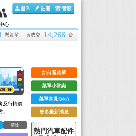
中心
3
14,266
懸賞單
| 賀成交
台
如何看菜單
菜單小常識
菜單常見Q&A
考及行情價
考。
更多最新消息
清除
熱門汽車配件