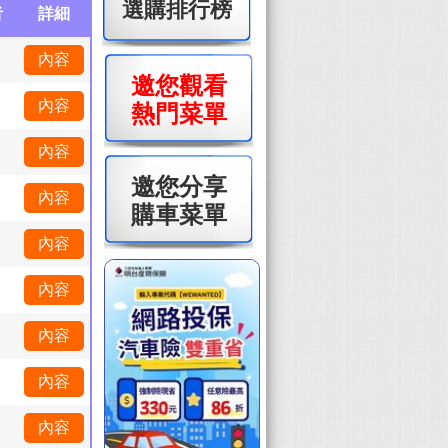
選購排行榜
者
詳細
內容
邀您觀看
內容
熱門菜單
內容
邀您分享
內容
購車菜單
內容
內容
內容
內容
內容