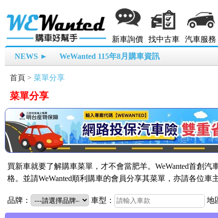
新車詢價
找中古車
汽車服務
NEWS ►
WeWanted 115年8月購車資訊
首頁
>
菜單分享
菜單分享
買新車就要了解購車菜單，才不會當肥羊。WeWanted首創
格。並請WeWanted順利購車的會員分享其菜單，亦請各位
品牌：
車型：
地