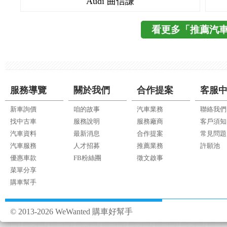
Audi 曲信謙
看更多「推薦汽
服務導覽
關於我們
合作提案
客服
新車詢價
咱的故事
汽車業務
聯絡我們
找中古車
服務說明
服務廠商
客戶須知
汽車資料
最新消息
合作提案
常見問題
汽車服務
人才招募
推薦業務
許願池
優惠車款
FB粉絲團
徵文啟事
菜單分享
購車幫手
© 2013-2026 WeWanted 購車好幫手