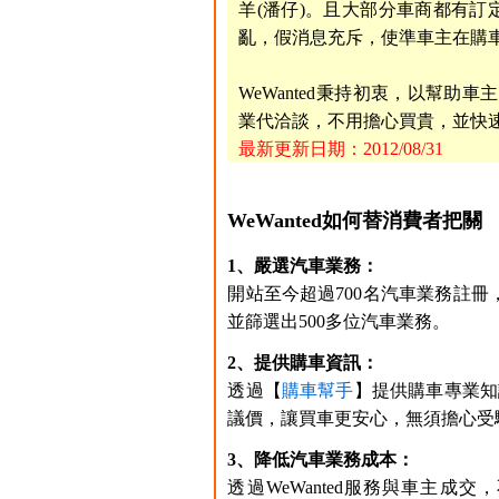
羊(潘仔)。且大部分車商都有訂
亂，假消息充斥，使準車主在購
WeWanted秉持初衷，以幫
業代洽談，不用擔心買貴，並快
最新更新日期：2012/08/31
WeWanted如何替消費者把關
1、嚴選汽車業務：
開站至今超過700名汽車業務註冊
並篩選出500多位汽車業務。
2、提供購車資訊：
透過【
購車幫手
】提供購車專業知
議價，讓買車更安心，無須擔心受
3、降低汽車業務成本：
透過WeWanted服務與車主