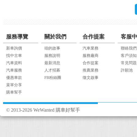
服務導覽
關於我們
合作提案
客服
新車詢價
咱的故事
汽車業務
聯絡我們
找中古車
服務說明
服務廠商
客戶須知
汽車資料
最新消息
合作提案
常見問題
汽車服務
人才招募
推薦業務
許願池
優惠車款
FB粉絲團
徵文啟事
菜單分享
購車幫手
© 2013-2026 WeWanted 購車好幫手