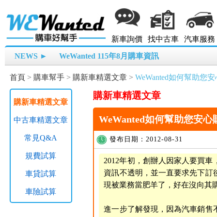
新車詢價
找中古車
汽車服務
NEWS ►
WeWanted 115年8月購車資訊
首頁
>
購車幫手
>
購新車精選文章
>
WeWanted如何幫助您安
購新車精選文章
購新車精選文章
WeWanted如何幫助您安心購車!
中古車精選文章
常見Q&A
發布日期：2012-08-31
規費試算
2012年初，創辦人因家人要買
資訊不透明，並一直要求先下訂
車貸試算
現被業務當肥羊了，好在沒向其
車險試算
進一步了解發現，因為汽車銷售