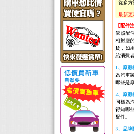
從多方
最新更新日
【配件
依照配
相對應
貨，如
給消費
1、原廠
為汽車
哪些是
2、原廠
同樣為
得知哪
配件。
3、品牌