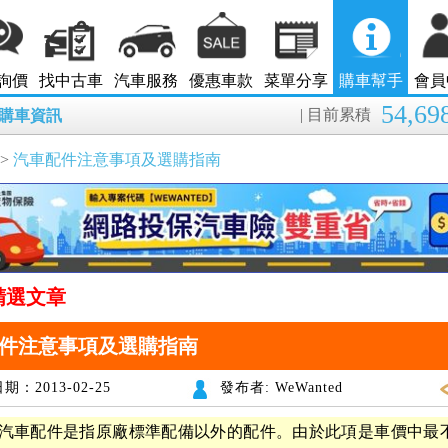
詢價
找中古車
汽車服務
優惠車款
菜單分享
購車幫手
會員
54,69
| 目前累積
8月購車資訊
>
汽車配件注意事項及選購指南
精選文章
件注意事項及選購指南
期：2013-02-25
發布者: WeWanted
汽車配件是指原廠標準配備以外的配件。由於此項是車價中最不透明