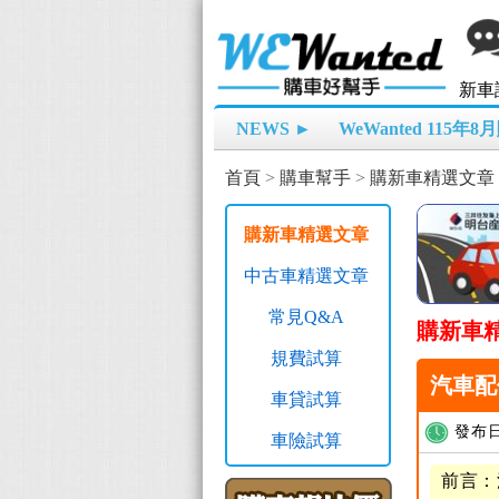
新車
NEWS ►
WeWanted 115年
首頁
>
購車幫手
>
購新車精選文章
購新車精選文章
中古車精選文章
常見Q&A
購新車
規費試算
汽車配
車貸試算
發布日
車險試算
前言：