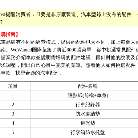
anted提醒消費者，只要是非原廠製造、汽車型錄上沒有的配件
？
選購指南】
汽車品牌有不同的經營模式，提供的配件也大不同，加上每個人
南。WeWanted團隊蒐集了將近8000張菜單，從中挑選常見
，請業務介紹車款並說明需增購的配件建議，再針對他的說明及
需求調整，開出自己心目中完美的菜單。想看他人如何挑選配件
標車款，找尋合適的汽車配件。
項目
配件名稱
1
隔熱紙(前檔+車身)
2
行車紀錄器
3
防水腳踏墊
4
避光墊
5
行李箱防水托盤