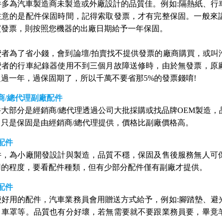
件多為汽車製造商未製造或外廠設計的品質佳。例如:隔熱紙、行
注意的是配件保固時間，記得索取發票，才有完整保固。一般來
買發票，則按照您機器的出廠日期給予一年保固。
費者為了省小錢，會到論壇/拍賣找不提供發票的廠商購買，或叫
費者的行車紀錄器使用不到三個月故障送修時，由於無發票，原
過一年，過保固期了，所以千萬不要省那5%的發票錢唷!
商/總代理副廠配件
件大部分是經銷商/總代理透過公司大批採購或找品牌OEM製造
，只是保固是由經銷商/總代理提供，價格比副廠價格高。
配件
件，為小廠開發設計與製造，品質不穩，保固及售後服務無人可
用的程度，要看配件種類，但有少部分配件僅有副廠才提供。
配件
便好用的配件，汽車業務員會用贈送方式給予，例如:腳踏墊、避
、車罩等。品質也有分好壞，若無需要就不要跟業務員要，畢竟