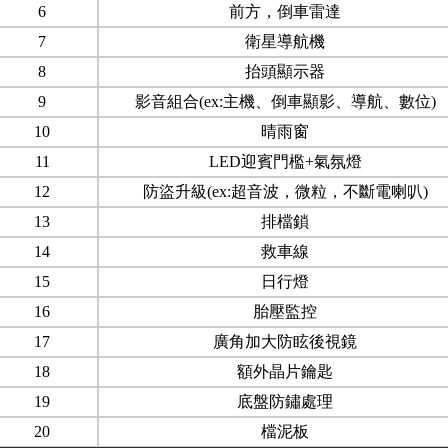
6
前方，倒車雷達
7
衛星導航機
8
抬頭顯示器
9
影音組合(ex:主機、倒車顯影、導航、數位)
10
晴雨窗
11
LED迎賓門檻+氣氛燈
12
防盜升級(ex:超音波，微粒，不斷電喇叭)
13
排檔鎖
14
救車線
15
日行燈
16
胎壓監控
17
廣角加大防眩後視鏡
18
額外晶片鑰匙
19
底盤防鏽處理
20
檔泥板