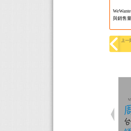
WeWan
與銷售
上一