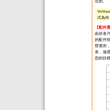
出的。
WeW
式為何
【配件
由於各
的配件指
營業所
表，做
您的目