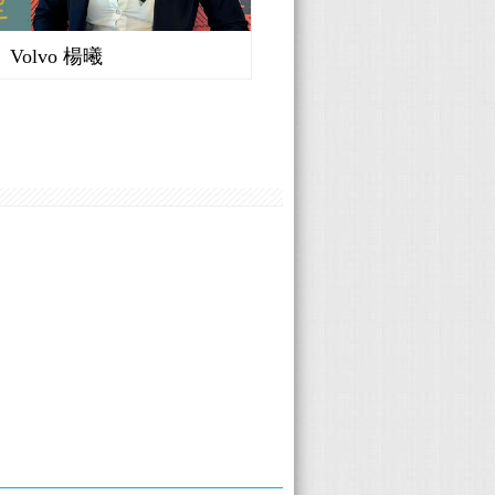
Volvo 楊曦
BMW 林