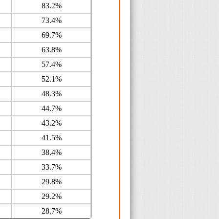
83.2%
73.4%
69.7%
63.8%
57.4%
52.1%
48.3%
44.7%
43.2%
41.5%
38.4%
33.7%
29.8%
29.2%
28.7%