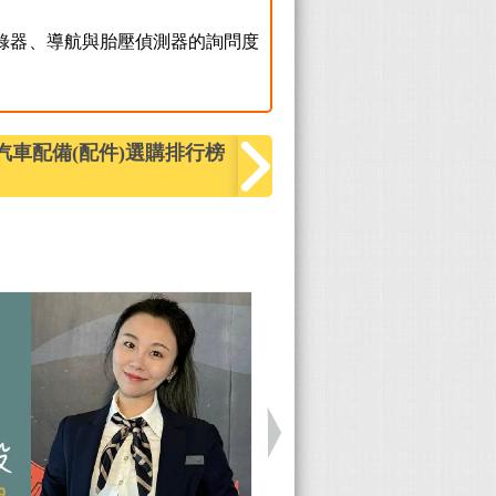
錄器、導航與胎壓偵測器的詢問度
汽車配備(配件)選購排行榜