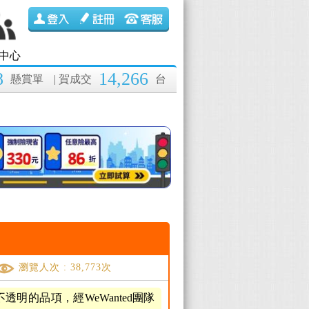
中心
8
14,266
懸賞單
| 賀成交
台
瀏覽人次 : 38,773次
的品項，經WeWanted團隊