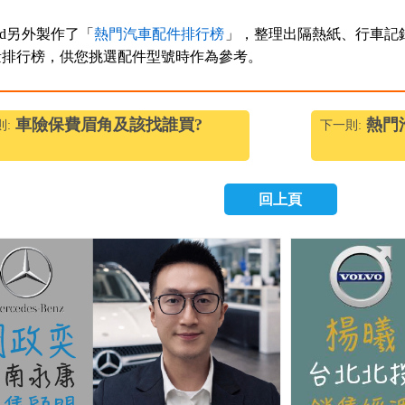
ted另外製作了「
熱門汽車配件排行榜
」，整理出隔熱紙、行車記
量排行榜，供您挑選配件型號時作為參考。
車險保費眉角及該找誰買?
熱門
則:
下一則:
回上頁