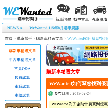
新車詢價
找中古車
汽車服務
NEWS ►
WeWanted 115年8月購車資訊
首頁
>
購車幫手
>
購新車精選文章
>
WeWanted如何幫您找
購新車精選文章
中古車精選文章
常見Q&A
購新車精選文章
規費試算
WeWanted如何幫您找到
車貸試算
發布日期：2015-02-24
車險試算
WeWanted為了協助會員買到