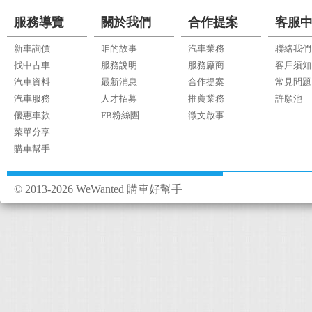
服務導覽
關於我們
合作提案
客服
新車詢價
咱的故事
汽車業務
聯絡我們
找中古車
服務說明
服務廠商
客戶須知
汽車資料
最新消息
合作提案
常見問題
汽車服務
人才招募
推薦業務
許願池
優惠車款
FB粉絲團
徵文啟事
菜單分享
購車幫手
© 2013-2026 WeWanted 購車好幫手