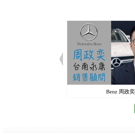
udi 曲信謙
Benz 周政奕