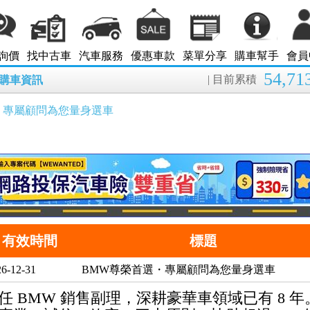
詢價
找中古車
汽車服務
優惠車款
菜單分享
購車幫手
會員
54,71
| 目前累積
8月購車資訊
・專屬顧問為您量身選車
有效時間
標題
6-12-31
BMW尊榮首選・專屬顧問為您量身選車
任 BMW 銷售副理，深耕豪華車領域已有 8 