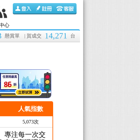
中心
3
14,271
懸賞單
| 賀成交
台
人氣指數
5,073次
年。專注每一次交