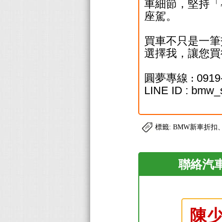
車細節，堅持「
座駕。
買車不只是一筆
選擇我，讓您買
圓夢專線 :
0919
LINE ID : bmw_
標籤: BMW新車折
聯絡汽車
陳