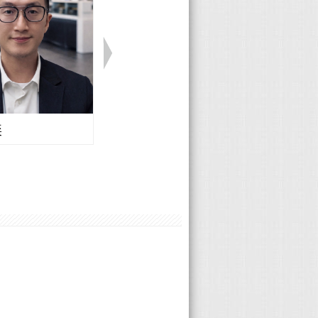
奕
Volvo 楊曦