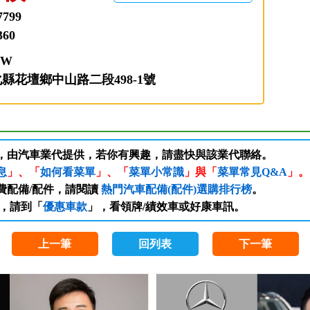
7799
360
MW
彰化縣花壇鄉中山路二段498-1號
訊，由汽車業代提供，若你有興趣，請盡快與該業代聯絡。
息
」、「
如何看菜單
」、「
菜單小常識
」與「
菜單常見Q&A
」。
費配備/配件，請閱讀
熱門汽車配備(配件)選購排行榜
。
，請到「
優惠車款
」，看領牌/績效車或好康車訊。
上一筆
回列表
下一筆