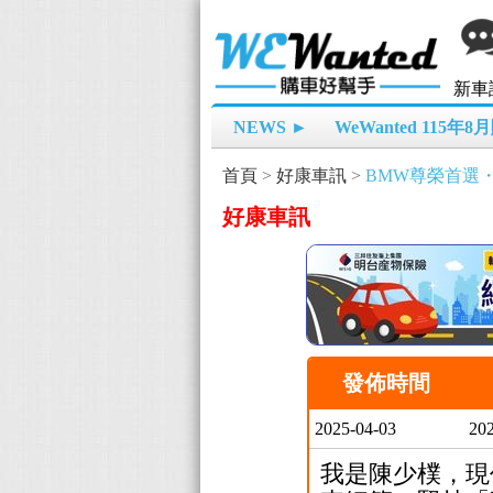
新車
NEWS ►
WeWanted 115年
首頁
>
好康車訊
>
BMW尊榮首選
好康車訊
發佈時間
2025-04-03
202
我是陳少樸，現