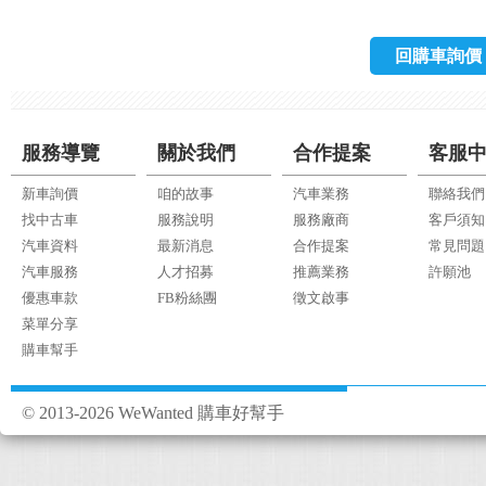
回購車詢價
服務導覽
關於我們
合作提案
客服
新車詢價
咱的故事
汽車業務
聯絡我們
找中古車
服務說明
服務廠商
客戶須知
汽車資料
最新消息
合作提案
常見問題
汽車服務
人才招募
推薦業務
許願池
優惠車款
FB粉絲團
徵文啟事
菜單分享
購車幫手
© 2013-2026 WeWanted 購車好幫手