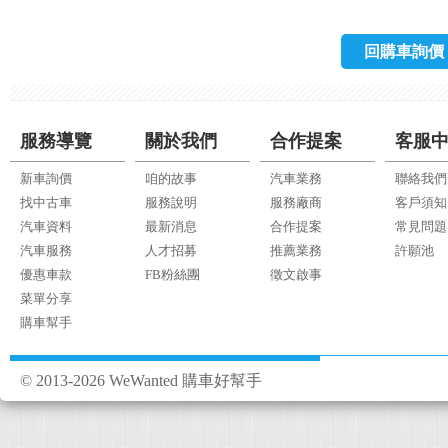
回購車詢價
服務導覽
關於我們
合作提案
客服
新車詢價
咱的故事
汽車業務
聯絡我們
找中古車
服務說明
服務廠商
客戶須知
汽車資料
最新消息
合作提案
常見問題
汽車服務
人才招募
推薦業務
許願池
優惠車款
FB粉絲團
徵文啟事
菜單分享
購車幫手
© 2013-2026 WeWanted 購車好幫手