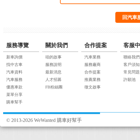
回汽車
服務導覽
關於我們
合作提案
客服
新車詢價
咱的故事
汽車業務
聯絡我們
找中古車
服務說明
服務廠商
客戶須知
汽車資料
最新消息
合作提案
常見問題
汽車服務
人才招募
推薦業務
許願池
優惠車款
FB粉絲團
徵文啟事
菜單分享
購車幫手
© 2013-2026 WeWanted 購車好幫手