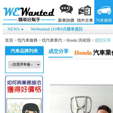
新車詢價
找中古車
汽車服務
NEWS ►
WeWanted 115年8月購車資訊
首頁
>
找汽車服務
>
找汽車業代
>
Honda 洪靖淵
>
成交分享
汽車品牌列表
成交分享
Honda
汽車業