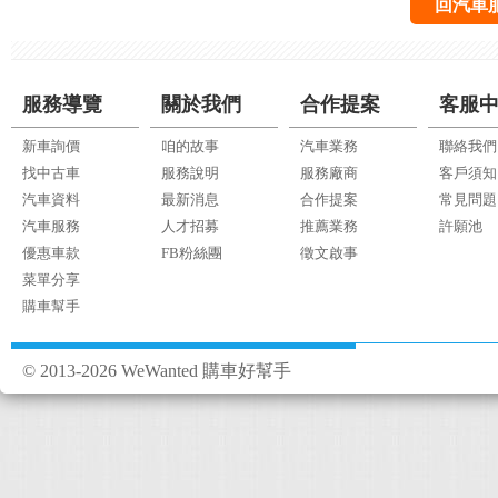
回汽車
服務導覽
關於我們
合作提案
客服
新車詢價
咱的故事
汽車業務
聯絡我們
找中古車
服務說明
服務廠商
客戶須知
汽車資料
最新消息
合作提案
常見問題
汽車服務
人才招募
推薦業務
許願池
優惠車款
FB粉絲團
徵文啟事
菜單分享
購車幫手
© 2013-2026 WeWanted 購車好幫手