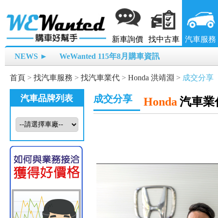
新車詢價
找中古車
汽車服務
NEWS ►
WeWanted 115年8月購車資訊
首頁
>
找汽車服務
>
找汽車業代
>
Honda 洪靖淵
>
成交分享
汽車品牌列表
成交分享
Honda
汽車業