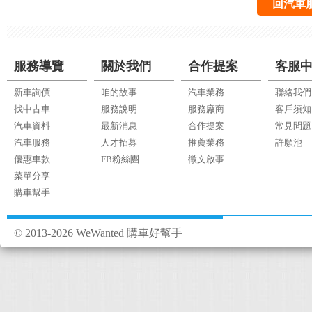
回汽車
服務導覽
關於我們
合作提案
客服
新車詢價
咱的故事
汽車業務
聯絡我們
找中古車
服務說明
服務廠商
客戶須知
汽車資料
最新消息
合作提案
常見問題
汽車服務
人才招募
推薦業務
許願池
優惠車款
FB粉絲團
徵文啟事
菜單分享
購車幫手
© 2013-2026 WeWanted 購車好幫手