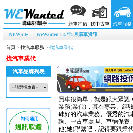
新車詢價
找中古車
汽車服務
NEWS ►
WeWanted 115年8月購車資訊
首頁
>
找汽車服務
>
找汽車業代
找汽車業代
汽車品牌列表
買車很簡單，就是跟大眾認可
業務(業代)，其在專業、
碑好的汽車業務。優秀的汽
詢、中古車處理、車輛保養、
他(她)聯繫吧，記得要跟業代