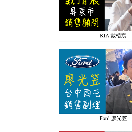
KIA 戴楷宸
Ford 廖光笠