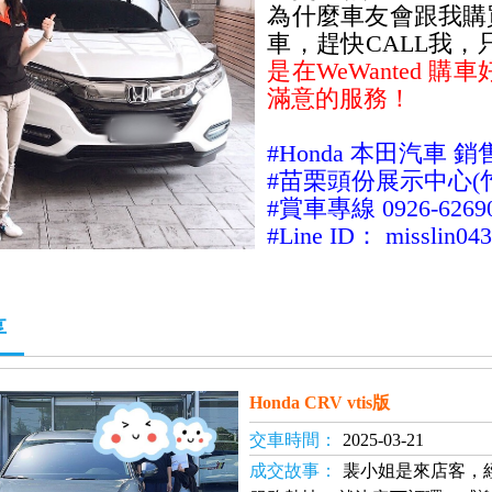
為什麼車友會跟我購
車
，趕快CALL我
是在WeWanted 
滿意的服務！
#Honda 本田
汽車 銷
#
苗栗頭份展示中心(
#
賞車專線
0926-6269
#Line ID： misslin04
享
Honda CRV vtis版
交車時間：
2025-03-21
成交故事：
裴小姐是來店客，