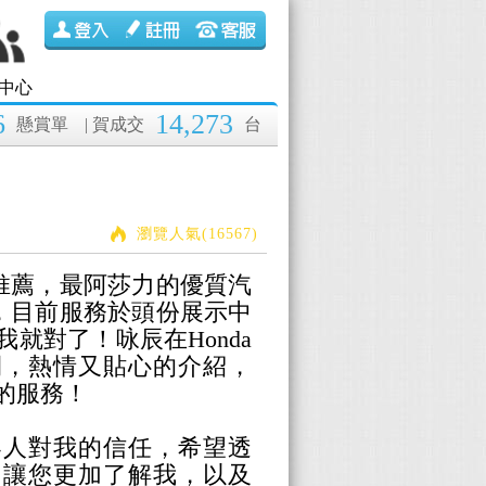
中心
6
14,273
懸賞單
| 賀成交
台
瀏覽人氣(16567)
中推薦，最阿莎力的優質汽
辰，目前服務於頭份展示中
我就對了！咏辰
在Honda
間，熱情又貼心的介紹，
的服務！
客人對我的信任，希望透
，讓您更加了解我，以及