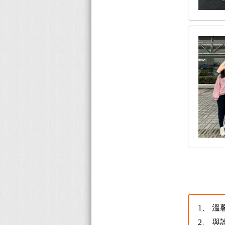
1、
溫
2、
與