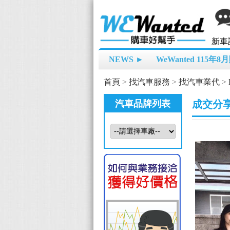
新車
NEWS ►
WeWanted 115年
首頁
>
找汽車服務
>
找汽車業代
>
汽車品牌列表
成交分