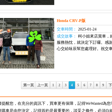
Honda CRV-P版
交車時間：
2025-01-24
成交故事：
柯小姐來店賞車，
服務熱忱，就決定下訂囉。感
心交給咏辰幫您處理好。祝交車
第一頁
上一頁
1
2
3
4
5
6
7
8
9
馨提醒您，在充分的資訊下，買車更有保障，記得WeWanted為
誰購車是由您決定，記得簽約是最重要的，談妥之條件，必須白