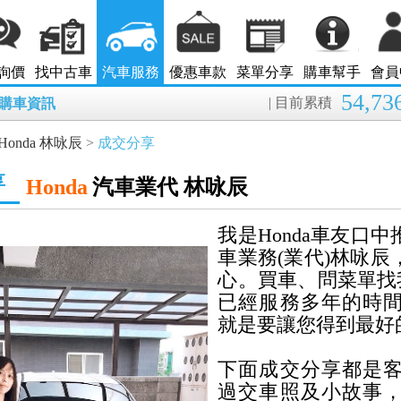
詢價
找中古車
汽車服務
優惠車款
菜單分享
購車幫手
會員
54,73
| 目前累積
8月購車資訊
Honda 林咏辰
>
成交分享
享
Honda
汽車業代 林咏辰
我是Honda車友口
車業務(業代)林咏
心。買車、問菜單找
已經服務多年的時
就是要讓您得到最好
下面成交分享都是
過交車照及小故事