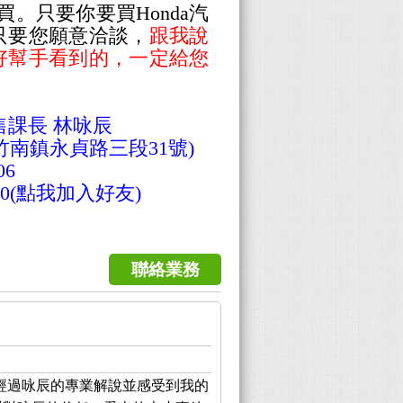
買。只要你要買
Honda汽
，只要您願意洽談，
跟我說
購車好幫手看到的，一定給您
售課長 林咏辰
竹南鎮永貞路三段31號
)
06
30
(點我加入好友)
聯絡業務
經過咏辰的專業解說並感受到我的