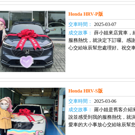
Honda HRV-P版
交車時間：
2025-03-07
成交故事：
薛小姐來店賞車，
服務熱忱，就決定下訂囉。感
心交給咏辰幫您處理好。祝交車
Honda HRV-S版
交車時間：
2025-03-06
成交故事：
羅小姐是舊客介紹
說並感受到我的服務熱忱，就
愛車的大小事放心交給咏辰幫您