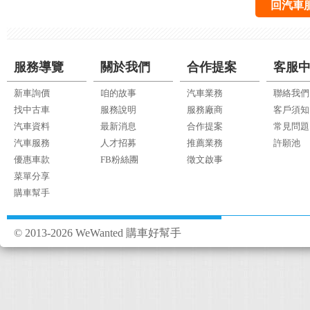
回汽車
服務導覽
關於我們
合作提案
客服
新車詢價
咱的故事
汽車業務
聯絡我們
找中古車
服務說明
服務廠商
客戶須知
汽車資料
最新消息
合作提案
常見問題
汽車服務
人才招募
推薦業務
許願池
優惠車款
FB粉絲團
徵文啟事
菜單分享
購車幫手
© 2013-2026 WeWanted 購車好幫手