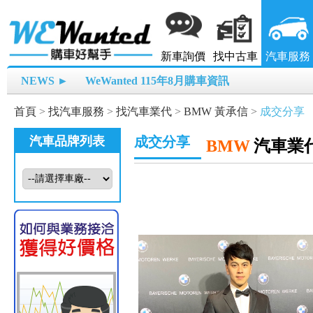
新車詢價
找中古車
汽車服務
NEWS ►
WeWanted 115年8月購車資訊
首頁
>
找汽車服務
>
找汽車業代
>
BMW 黃承信
>
成交分享
汽車品牌列表
成交分享
BMW
汽車業