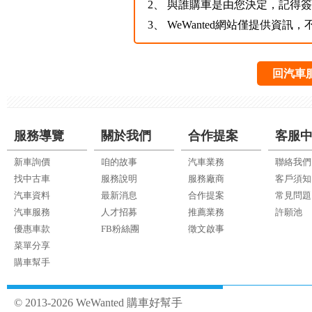
2、
與誰購車是由您決定，記得
3、
WeWanted網站僅提供資
回汽車
服務導覽
關於我們
合作提案
客服
新車詢價
咱的故事
汽車業務
聯絡我們
找中古車
服務說明
服務廠商
客戶須知
汽車資料
最新消息
合作提案
常見問題
汽車服務
人才招募
推薦業務
許願池
優惠車款
FB粉絲團
徵文啟事
菜單分享
購車幫手
© 2013-2026 WeWanted 購車好幫手