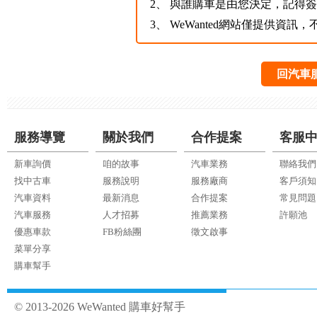
2、
與誰購車是由您決定，記得
3、
WeWanted網站僅提供資
回汽車
服務導覽
關於我們
合作提案
客服
新車詢價
咱的故事
汽車業務
聯絡我們
找中古車
服務說明
服務廠商
客戶須知
汽車資料
最新消息
合作提案
常見問題
汽車服務
人才招募
推薦業務
許願池
優惠車款
FB粉絲團
徵文啟事
菜單分享
購車幫手
© 2013-2026 WeWanted 購車好幫手