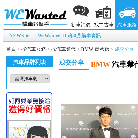
新車詢價
找中古車
汽車服務
NEWS ►
WeWanted 115年8月購車資訊
首頁
>
找汽車服務
>
找汽車業代
>
BMW 黃承信
>
成交分享
汽車品牌列表
成交分享
BMW
汽車業