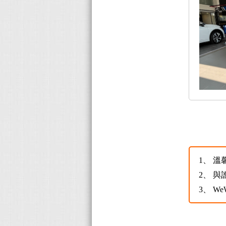
1、
溫
2、
與
3、
W