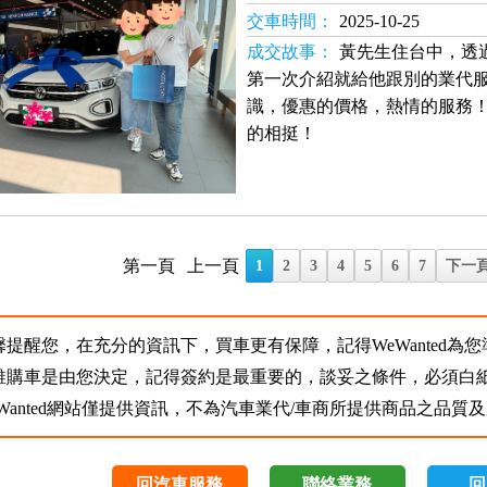
交車時間：
2025-10-25
成交故事：
黃先生住台中，透
第一次介紹就給他跟別的業代
識，優惠的價格，熱情的服務
的相挺！
第一頁
上一頁
1
2
3
4
5
6
7
下一
馨提醒您，在充分的資訊下，買車更有保障，記得WeWanted為
誰購車是由您決定，記得簽約是最重要的，談妥之條件，必須白
eWanted網站僅提供資訊，不為汽車業代/車商所提供商品之品
回汽車服務
聯絡業務
回