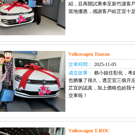
紹，且再開試乘車至新竹讓客
當地優惠，感謝客戶給芷宜十
Volkswagen Touran
交車時間：
2025-11-05
成交故事：
賴小姐住彰化，考
也猶豫了很久，透芷宜三個月
芷宜的認真，加上價格也給我
交車啦！
Volkswagen T-ROC