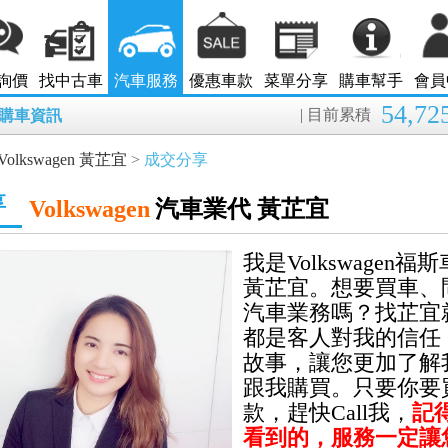
詢價
找中古車
汽車服務
優惠車款
菜單分享
購車幫手
會員
54,72
| 目前累積
8月購車資訊
Volkswagen 黃芷宜
>
成交分享
享
Volkswagen
汽車業代 黃芷宜
我是Volkswagen
黃芷宜。想要買車、
汽車業務嗎
？
找芷宜
都是客人對我的信任
故事，讓您更加了解
跟我購買。只要你要
款
，趕快Call我，
記得
看到的，服務一定讓