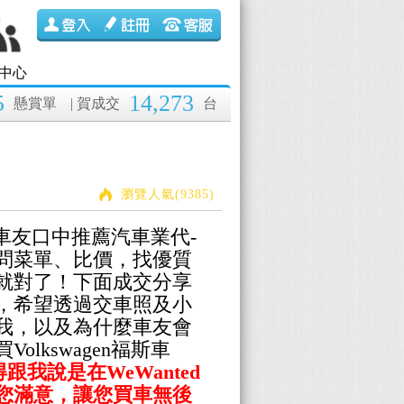
中心
5
14,273
懸賞單
| 賀成交
台
瀏覽人氣(9385)
福斯車友口中推薦汽車業代-
問菜單、比價，
找優質
就對了！下面成交分享
，希望透過交車照及小
我，以及為什麼車友會
買
Volkswagen福斯
車
跟我說是在WeWanted
您滿意，讓您買車無後