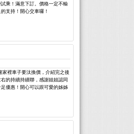
戶試乘！滿意下訂。價格一定不輸
足的支持！開心交車囉！
慮家裡車子要汰換價，介紹完之後
左右的持續持續聯，感謝姐姐認同
十足優惠！開心可以跟可愛的姊姊