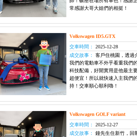
帥！碾壓在場所有車色！感謝
常感謝大哥大姐們的相挺！
Volkswagen ID5.GTX
交車時間：
2025-12-28
成交故事：
客戶住桃園，透過
我們的電動車不外乎看重我們
科技配備，好開實用是他最主
超便宜！所以就快速入主我們
持！交車順心順利嚕！
Volkswagen GOLF variant
交車時間：
2025-12-27
成交故事：
鐘先生住新竹，回