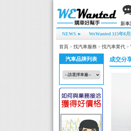
新車
NEWS ►
WeWanted 115年
首頁
>
找汽車服務
>
找汽車業代
>
汽車品牌列表
成交分