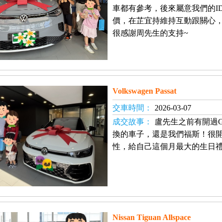
車都有參考，後來屬意我們的I
價，在芷宜持維持互動跟關心，
很感謝周先生的支持~
Volkswagen Passat
交車時間：
2026-03-07
成交故事：
盧先生之前有開過G
換的車子，還是我們福斯！很
性，給自己這個月最大的生日
Nissan Tiguan Allspace