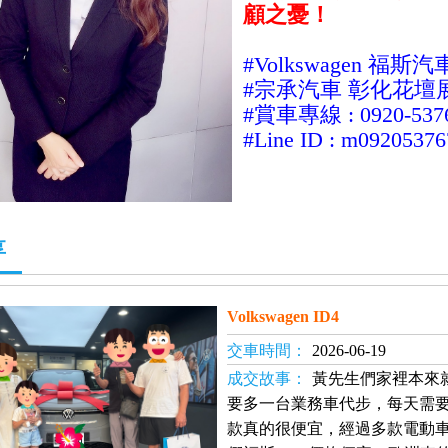
顧之憂！
#Volkswagen 福斯
汽
#宗承
汽車 彰化花壇
#
賞車專線 :
0920-537
#Line ID : m09205376
享
Volkswagen ID4
交車時間：
2026-06-19
成交故事：
黃先生們家裡本來
要多一台業務車代步，每天需要
款真的很便宜，經過多款電動