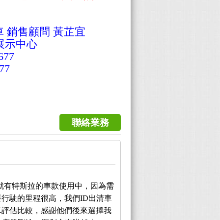
車
銷售顧問
黃芷宜
展示中心
677
77
聯絡業務
就有特斯拉的車款使用中，因為需
行駛的里程很高，我們ID出清車
車評估比較，感謝他們後來選擇我