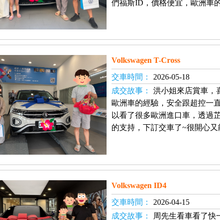
們福斯ID，價格便宜，歐洲車
Volkswagen T-Cross
交車時間：
2026-05-18
成交故事：
洪小姐來店賞車，
歐洲車的經驗，安全跟超控一
以看了很多歐洲進口車，透過
的支持，下訂交車了~很開心又
Volkswagen ID4
交車時間：
2026-04-15
成交故事：
周先生看車看了快