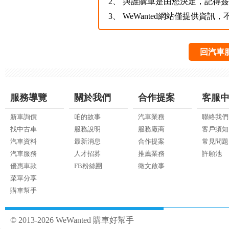
2、
與誰購車是由您決定，記得
3、
WeWanted網站僅提供資
回汽車
服務導覽
關於我們
合作提案
客服
新車詢價
咱的故事
汽車業務
聯絡我們
找中古車
服務說明
服務廠商
客戶須知
汽車資料
最新消息
合作提案
常見問題
汽車服務
人才招募
推薦業務
許願池
優惠車款
FB粉絲團
徵文啟事
菜單分享
購車幫手
© 2013-2026 WeWanted 購車好幫手