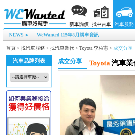
新車詢價
找中古車
汽車服務
NEWS ►
WeWanted 115年8月購車資訊
首頁
>
找汽車服務
>
找汽車業代
>
Toyota 李柏憲
>
成交分享
汽車品牌列表
成交分享
Toyota
汽車業