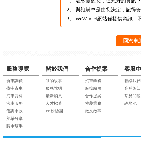
1、
溫馨提醒您，在充分的資訊下，
2、
與誰購車是由您決定，記得
3、
WeWanted網站僅提供資
回汽車
服務導覽
關於我們
合作提案
客服
新車詢價
咱的故事
汽車業務
聯絡我們
找中古車
服務說明
服務廠商
客戶須知
汽車資料
最新消息
合作提案
常見問題
汽車服務
人才招募
推薦業務
許願池
優惠車款
FB粉絲團
徵文啟事
菜單分享
購車幫手