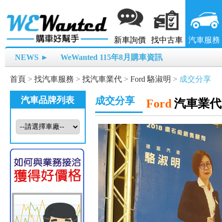
新車詢價
找中古車
汽車服務
NEWS ►
WeWanted 115年8月購車資訊
首頁
>
找汽車服務
>
找汽車業代
>
Ford 駱淑明
>
成交分享
汽車品牌列表
成交分享
Ford
汽車業代