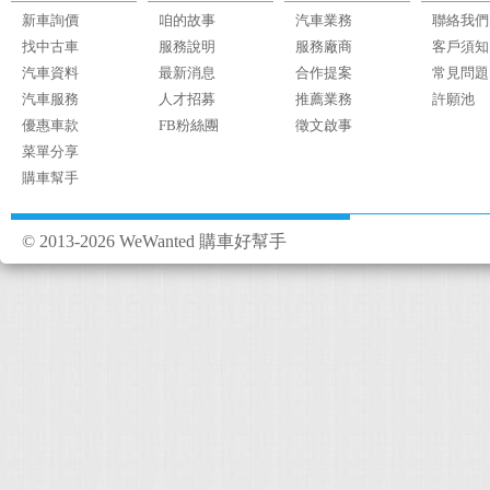
新車詢價
咱的故事
汽車業務
聯絡我們
找中古車
服務說明
服務廠商
客戶須知
汽車資料
最新消息
合作提案
常見問題
汽車服務
人才招募
推薦業務
許願池
優惠車款
FB粉絲團
徵文啟事
菜單分享
購車幫手
© 2013-2026 WeWanted 購車好幫手