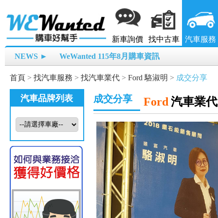
新車詢價
找中古車
汽車服務
NEWS ►
WeWanted 115年8月購車資訊
首頁
>
找汽車服務
>
找汽車業代
>
Ford 駱淑明
>
成交分享
汽車品牌列表
成交分享
Ford
汽車業代