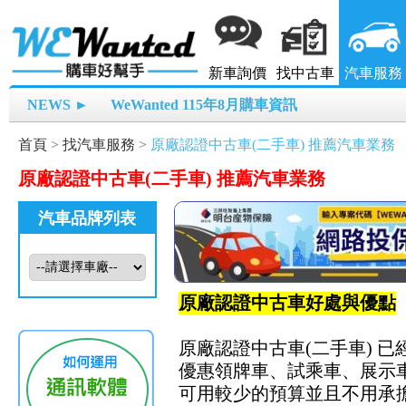
新車詢價
找中古車
汽車服務
NEWS ►
WeWanted 115年8月購車資訊
首頁
>
找汽車服務
>
原廠認證中古車(二手車) 推薦汽車業務
原廠認證中古車(二手車) 推薦汽車業務
汽車品牌列表
原廠認證中古車好處與優點
原廠認證中古車(二手車) 
優惠領牌車、試乘車、展示
可用較少的預算並且不用承