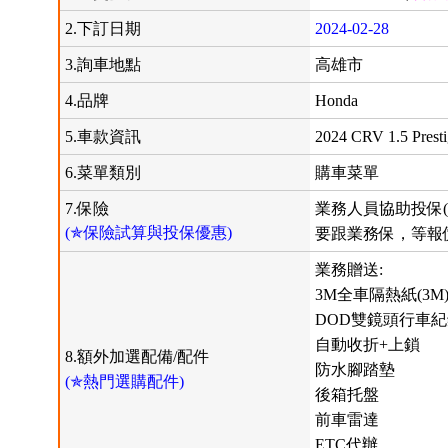
2.下訂日期
2024-02-28
3.詢車地點
高雄市
4.品牌
Honda
5.車款資訊
2024 CRV 1.5 Prest
6.菜單類別
購車菜單
7.保險
業務人員協助投保(
(✯保險試算與投保優惠)
要跟業務保，等報
業務贈送:
3M全車隔熱紙(3M
DOD雙鏡頭行車
自動收折+上鎖
8.額外加選配備/配件
防水腳踏墊
(✯熱門選購配件)
後箱托盤
前車雷達
ETC代辦