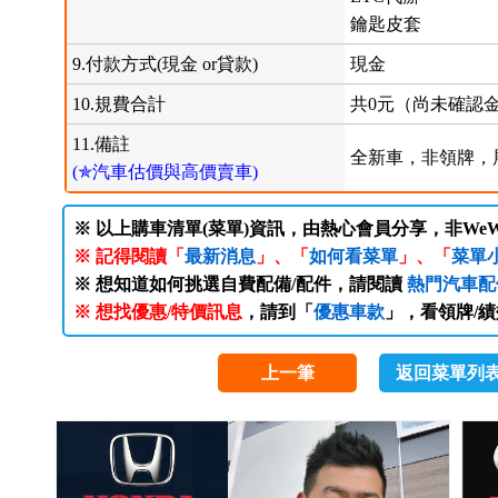
鑰匙皮套
9.付款方式(現金 or貸款)
現金
10.規費合計
共0元（尚未確認
11.備註
全新車，非領牌，
(✯汽車估價與高價賣車)
※ 以上購車清單(菜單)資訊，由熱心會員分享，非WeW
※ 記得閱讀「
最新消息
」、「
如何看菜單
」、「
菜單
※ 想知道如何挑選自費配備/配件，請閱讀
熱門汽車配
※ 想找優惠/特價訊息
，請到「
優惠車款
」，看領牌/
上一筆
返回菜單列