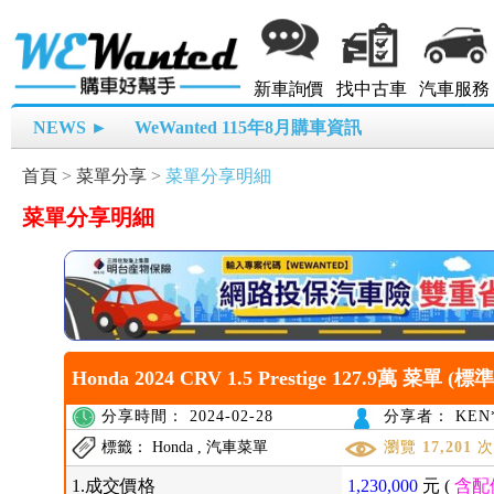
新車詢價
找中古車
汽車服務
NEWS ►
WeWanted 115年8月購車資訊
首頁
>
菜單分享
>
菜單分享明細
菜單分享明細
Honda 2024 CRV 1.5 Prestige 127.9萬 菜單 (標準
分享時間： 2024-02-28
分享者： KEN*
標籤： Honda , 汽車菜單
瀏覽
17,201
1.成交價格
1,230,000
元 (
含配