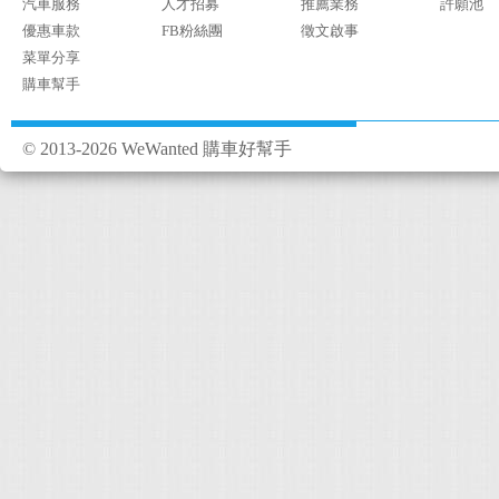
汽車服務
人才招募
推薦業務
許願池
優惠車款
FB粉絲團
徵文啟事
菜單分享
購車幫手
© 2013-2026 WeWanted 購車好幫手