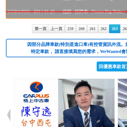
CGBA0083
2014-01-20
北部
領牌車
Nissan Big Tiid
第一頁
上一頁
259
260
261
262
263
26
因部分品牌車款(特別是進口車)有控管資訊外流。
特定車款， 請直接填寫您的需求，WeWanted
回優惠車款首