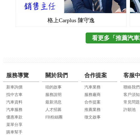
格上Carplus 陳守逸
看更多「推薦汽車
服務導覽
關於我們
合作提案
客服
新車詢價
咱的故事
汽車業務
聯絡我們
找中古車
服務說明
服務廠商
客戶須知
汽車資料
最新消息
合作提案
常見問題
汽車服務
人才招募
推薦業務
許願池
優惠車款
FB粉絲團
徵文啟事
菜單分享
購車幫手