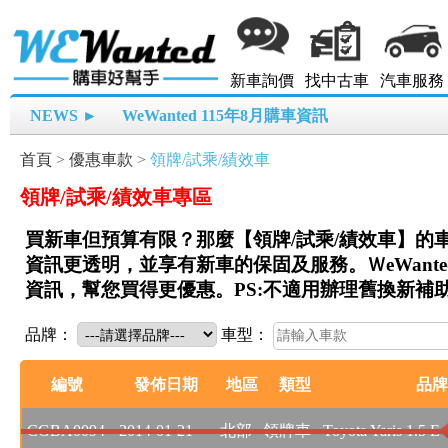
新車詢價
找中古車
汽車服務
NEWS ►
WeWanted 115年8月購車資訊
首頁
>
優惠車款
>
領牌/試乘/績效車
領牌/試乘/績效車專區
買新車但預算有限？那麼【領牌/試乘/績效車】的
資訊更透明，並享有新車的保固及服務。ＷeWant
資訊，幫您買得更優惠。PS:不適用辦理舊換新補
品牌：
車型：
編號
發佈日期
地區
類型
品牌
CGBA0094
2014-01-21
北部
領牌車
Toyota Yaris 1.5 E L