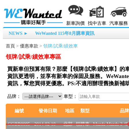
新車詢價
找中古車
汽車服務
NEWS ►
WeWanted 115年8月購車資訊
首頁
>
優惠車款
>
領牌/試乘/績效車
領牌/試乘/績效車專區
買新車但預算有限？那麼【領牌/試乘/績效車】的
資訊更透明，並享有新車的保固及服務。ＷeWant
資訊，幫您買得更優惠。PS:不適用辦理舊換新補
品牌：
車型：
編號
發佈日期
地區
類型
品牌
CGBB0085
2014-02-18
北部
領牌車
Mazda Mazda 3 4