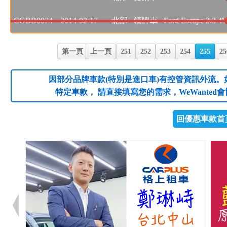
CGBB0074
2014-02-17
北部
領牌車
Ford Escape 2.
第一頁
上一頁
251
252
253
254
255
25
因部分品牌車款(特別是進口車)有控管資訊外流。
特定車款， 請直接填寫您的需求，WeWanted
回優惠車款首