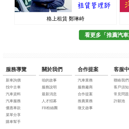
格上租賃 鄭琳峙
看更多「推薦汽車
服務導覽
關於我們
合作提案
客服
新車詢價
咱的故事
汽車業務
聯絡我們
找中古車
服務說明
服務廠商
客戶須知
汽車資料
最新消息
合作提案
常見問題
汽車服務
人才招募
推薦業務
許願池
優惠車款
FB粉絲團
徵文啟事
菜單分享
購車幫手