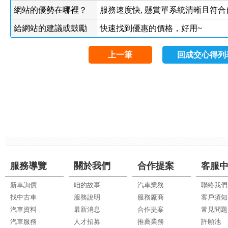
網站的優勢在哪裡？
服務速度快, 懸賞單系統清晰且符合
給網站的建議或鼓勵
快速找到優惠的價格，好用~
上一筆
回成交心得列
服務導覽
關於我們
合作提案
客服
新車詢價
咱的故事
汽車業務
聯絡我們
找中古車
服務說明
服務廠商
客戶須知
汽車資料
最新消息
合作提案
常見問題
汽車服務
人才招募
推薦業務
許願池