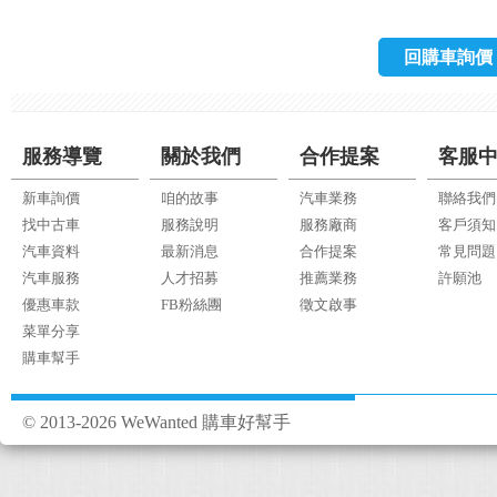
回購車詢價
服務導覽
關於我們
合作提案
客服
新車詢價
咱的故事
汽車業務
聯絡我們
找中古車
服務說明
服務廠商
客戶須知
汽車資料
最新消息
合作提案
常見問題
汽車服務
人才招募
推薦業務
許願池
優惠車款
FB粉絲團
徵文啟事
菜單分享
購車幫手
© 2013-2026 WeWanted 購車好幫手