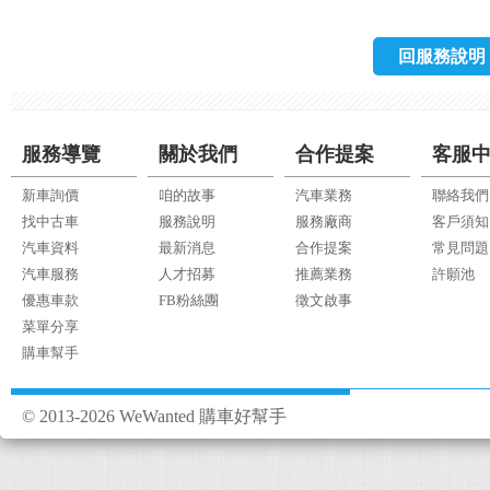
回服務說明
服務導覽
關於我們
合作提案
客服
新車詢價
咱的故事
汽車業務
聯絡我們
找中古車
服務說明
服務廠商
客戶須知
汽車資料
最新消息
合作提案
常見問題
汽車服務
人才招募
推薦業務
許願池
優惠車款
FB粉絲團
徵文啟事
菜單分享
購車幫手
© 2013-2026 WeWanted 購車好幫手