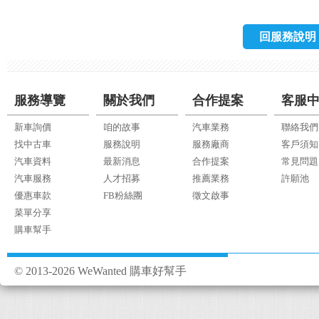
回服務說明
服務導覽
關於我們
合作提案
客服
新車詢價
咱的故事
汽車業務
聯絡我們
找中古車
服務說明
服務廠商
客戶須知
汽車資料
最新消息
合作提案
常見問題
汽車服務
人才招募
推薦業務
許願池
優惠車款
FB粉絲團
徵文啟事
菜單分享
購車幫手
© 2013-2026 WeWanted 購車好幫手