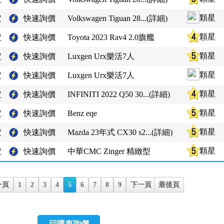
顆星
定
快速詢價
Volkswagen Tiguan 28...(詳細)
顆星
定
快速詢價
Toyota 2023 Rav4 2.0旗艦
顆星
定
快速詢價
Luxgen Urx樂活7人
顆星
定
快速詢價
Luxgen Urx樂活7人
顆星
定
快速詢價
INFINITI 2022 Q50 30...(詳細)
顆星
定
快速詢價
Benz eqe
顆星
定
快速詢價
Mazda 23年式 CX30 s2...(詳細)
顆星
定
快速詢價
中華CMC Zinger 精緻型
一頁
1
2
3
4
5
6
7
8
9
下一頁
最後頁
回購車詢價