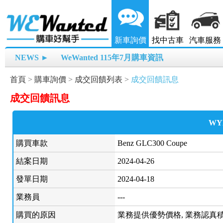
新車詢價
找中古車
汽車服務
NEWS ►
WeWanted 115年7月購車資訊
首頁
>
購車詢價
>
成交回饋列表
>
成交回饋訊息
成交回饋訊息
WY
購買車款
Benz GLC300 Coupe
結案日期
2024-04-26
發單日期
2024-04-18
業務員
---
購買的原因
業務提供優勢價格, 業務認真