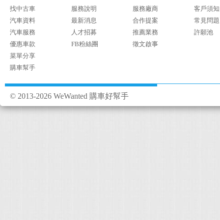
找中古車
服務說明
服務廠商
客戶須知
汽車資料
最新消息
合作提案
常見問題
汽車服務
人才招募
推薦業務
許願池
優惠車款
FB粉絲團
徵文啟事
菜單分享
購車幫手
© 2013-2026 WeWanted 購車好幫手