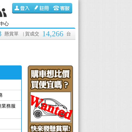
中心
8
14,266
懸賞單
| 賀成交
台
務
但業務服