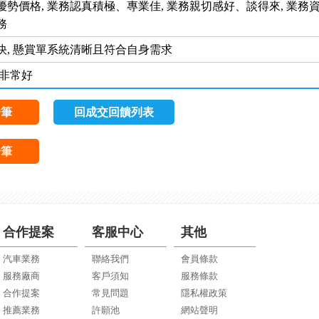
優勢價格, 業務認真積極、專業佳, 業務親切感好、談得來, 業務
務
快, 懸賞單系統清晰且符合自身需求
 非常好
一筆
回成交回饋列表
一筆
合作提案
客服中心
其他
汽車業務
聯絡我們
會員條款
服務廠商
客戶須知
服務條款
合作提案
常見問題
隱私權政策
推薦業務
許願池
網站聲明