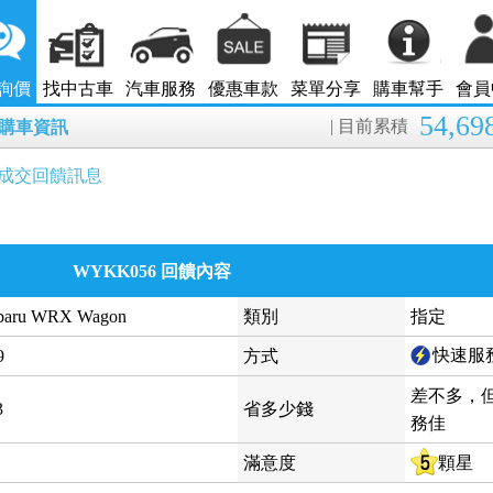
詢價
找中古車
汽車服務
優惠車款
菜單分享
購車幫手
會員
54,69
| 目前累積
8月購車資訊
成交回饋訊息
WYKK056 回饋內容
ubaru WRX Wagon
類別
指定
快速服
9
方式
差不多，
3
省多少錢
務佳
滿意度
顆星