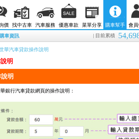
詢價
找中古車
汽車服務
優惠車款
菜單分享
購車幫手
會員
54,69
| 目前累積
8月購車資訊
世華汽車貸款操作說明
作說明
作說明
國泰世華銀行汽車貸款網頁的操作說明：