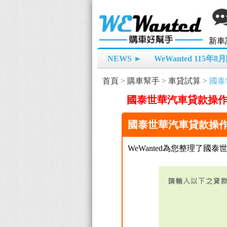
新車
NEWS ►
WeWanted 115年
首頁
>
購車幫手
>
車貸試算
>
國泰
國泰世華汽車貸款操
國泰世華汽車貸款操
WeWanted為您整理了