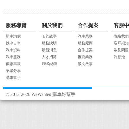
服務導覽
關於我們
合作提案
客服
新車詢價
咱的故事
汽車業務
聯絡我們
找中古車
服務說明
服務廠商
客戶須知
汽車資料
最新消息
合作提案
常見問題
汽車服務
人才招募
推薦業務
許願池
優惠車款
FB粉絲團
徵文啟事
菜單分享
購車幫手
© 2013-2026 WeWanted 購車好幫手