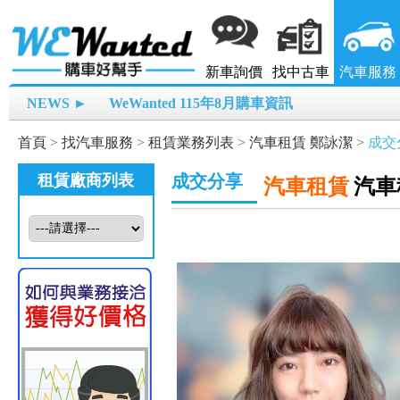
新車詢價
找中古車
汽車服務
NEWS ►
WeWanted 115年8月購車資訊
首頁
>
找汽車服務
>
租賃業務列表
>
汽車租賃 鄭詠潔
>
成交
租賃廠商列表
成交分享
汽車租賃
汽車