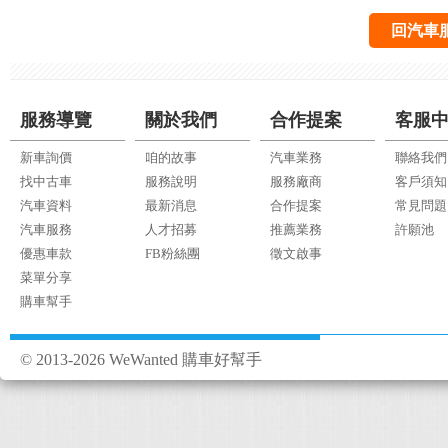
回汽車
服務導覽
關於我們
合作提案
客服
新車詢價
咱的故事
汽車業務
聯絡我們
找中古車
服務說明
服務廠商
客戶須知
汽車資料
最新消息
合作提案
常見問題
汽車服務
人才招募
推薦業務
許願池
優惠車款
FB粉絲團
徵文啟事
菜單分享
購車幫手
© 2013-2026 WeWanted 購車好幫手