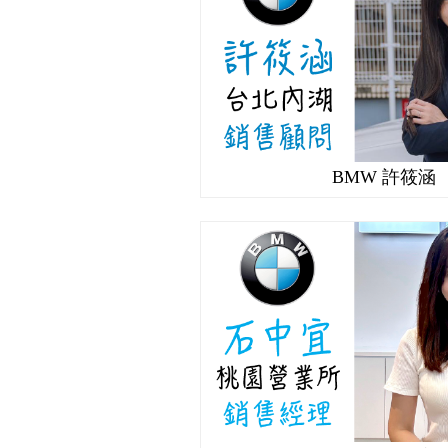
BMW 許筱涵