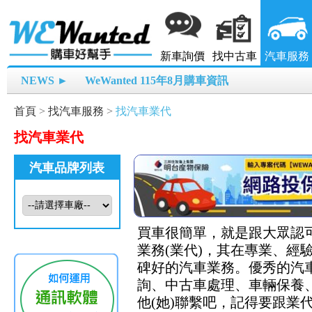
新車詢價
找中古車
汽車服務
NEWS ►
WeWanted 115年8月購車資訊
首頁
>
找汽車服務
>
找汽車業代
找汽車業代
汽車品牌列表
買車很簡單，就是跟大眾認可
業務(業代)，其在專業、
碑好的汽車業務。優秀的汽
詢、中古車處理、車輛保養、
他(她)聯繫吧，記得要跟業代