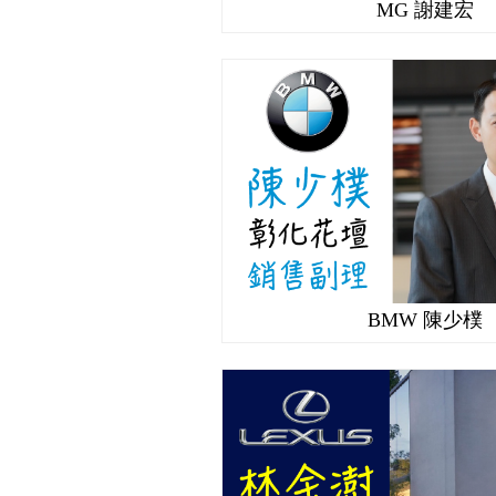
MG 謝建宏
BMW 陳少樸