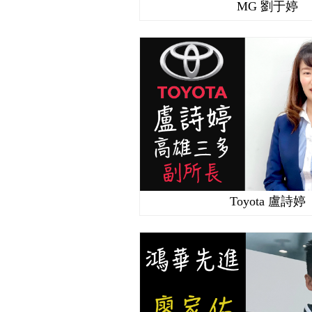
MG 劉于婷
Toyota 盧詩婷