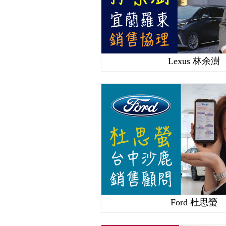
Lexus 林余澍
Ford 杜思螢