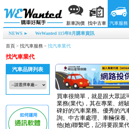
新車詢價
找中古車
汽車服務
NEWS ►
WeWanted 115年8月購車資訊
首頁
>
找汽車服務
>
找汽車業代
找汽車業代
汽車品牌列表
買車很簡單，就是跟大眾認可
業務(業代)，其在專業、
碑好的汽車業務。優秀的汽
詢、中古車處理、車輛保養、
他(她)聯繫吧，記得要跟業代