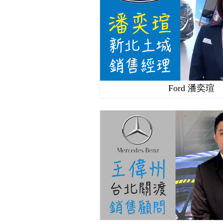
Ford 潘奕瑄