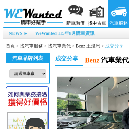
新車詢價
找中古車
汽車服務
NEWS ►
WeWanted 115年8月購車資訊
首頁
>
找汽車服務
>
找汽車業代
>
Benz 王浚恩
>
成交分享
汽車品牌列表
成交分享
Benz
汽車業代