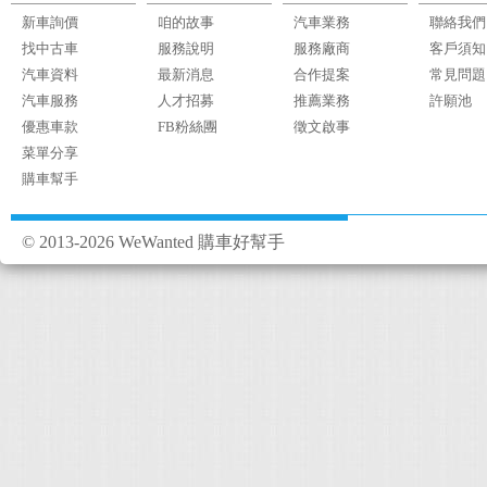
新車詢價
咱的故事
汽車業務
聯絡我們
找中古車
服務說明
服務廠商
客戶須知
汽車資料
最新消息
合作提案
常見問題
汽車服務
人才招募
推薦業務
許願池
優惠車款
FB粉絲團
徵文啟事
菜單分享
購車幫手
© 2013-2026 WeWanted 購車好幫手