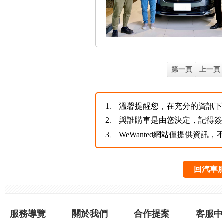
第一頁
上一頁
1、
溫馨提醒您，在充分的資訊下，
2、
與誰購車是由您決定，記得
3、
WeWanted網站僅提供資
回汽車
服務導覽
關於我們
合作提案
客服