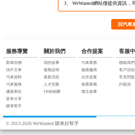
3、
WeWanted網站僅提供資
回汽車
服務導覽
關於我們
合作提案
客服
新車詢價
咱的故事
汽車業務
聯絡我們
找中古車
服務說明
服務廠商
客戶須知
汽車資料
最新消息
合作提案
常見問題
汽車服務
人才招募
推薦業務
許願池
優惠車款
FB粉絲團
徵文啟事
菜單分享
購車幫手
© 2013-2026 WeWanted 購車好幫手