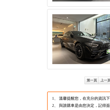
第一頁
上一
1、
溫馨提醒您，在充分的資訊下，
2、
與誰購車是由您決定，記得