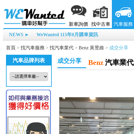
新車詢價
找中古車
汽車服務
NEWS ►
WeWanted 115年8月購車資訊
首頁
>
找汽車服務
>
找汽車業代
>
Benz 黃昱維
>
成交分享
汽車品牌列表
成交分享
Benz
汽車業代