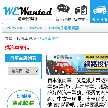
新車詢價
找中古車
汽車服務
NEWS ►
WeWanted 115年8月購車資訊
首頁
>
找汽車服務
>
找汽車業代
找汽車業代
汽車品牌列表
買車很簡單，就是跟大眾認可
業務(業代)，其在專業、
碑好的汽車業務。優秀的汽
詢、中古車處理、車輛保養、
他(她)聯繫吧，記得要跟業代