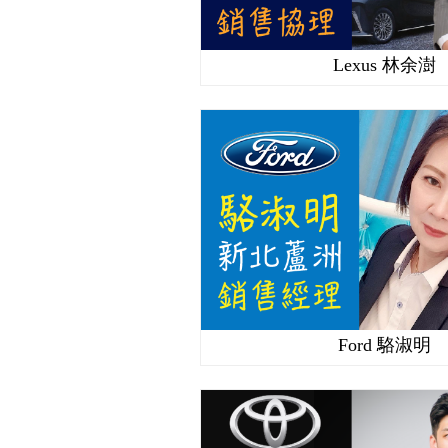
Lexus 林余澍
Ford 駱淑明