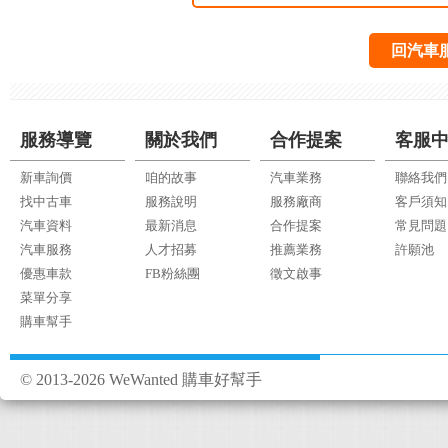
回汽車
服務導覽
關於我們
合作提案
客服
新車詢價
咱的故事
汽車業務
聯絡我們
找中古車
服務說明
服務廠商
客戶須知
汽車資料
最新消息
合作提案
常見問題
汽車服務
人才招募
推薦業務
許願池
優惠車款
FB粉絲團
徵文啟事
菜單分享
購車幫手
© 2013-2026 WeWanted 購車好幫手