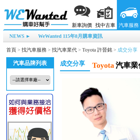
新車詢價
找中古車
汽車服務
NEWS ►
WeWanted 115年8月購車資訊
首頁
>
找汽車服務
>
找汽車業代
>
Toyota 許晉銘
>
成交分享
汽車品牌列表
成交分享
Toyota
汽車業