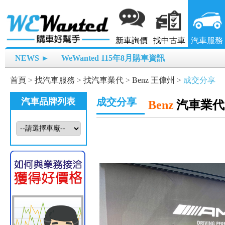
新車詢價
找中古車
汽車服務
NEWS ►
WeWanted 115年8月購車資訊
首頁
>
找汽車服務
>
找汽車業代
>
Benz 王偉州
>
成交分享
汽車品牌列表
成交分享
Benz
汽車業代