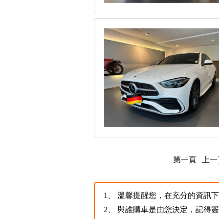
第一頁
上一
1、
溫馨提醒您，在充分的資訊下，
2、
與誰購車是由您決定，記得