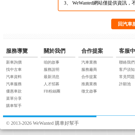
3、
WeWanted網站僅提供資
回汽車
服務導覽
關於我們
合作提案
客服
新車詢價
咱的故事
汽車業務
聯絡我們
找中古車
服務說明
服務廠商
客戶須知
汽車資料
最新消息
合作提案
常見問題
汽車服務
人才招募
推薦業務
許願池
優惠車款
FB粉絲團
徵文啟事
菜單分享
購車幫手
© 2013-2026 WeWanted 購車好幫手