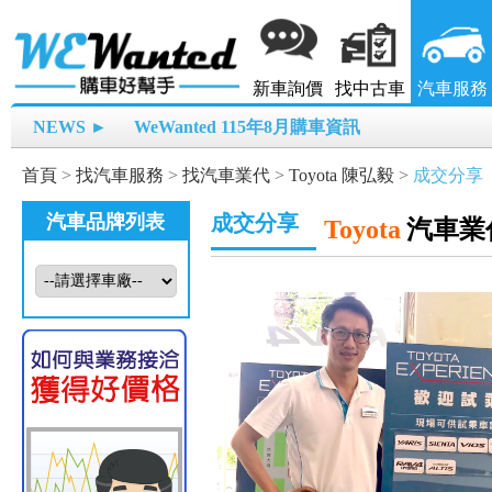
新車詢價
找中古車
汽車服務
NEWS ►
WeWanted 115年8月購車資訊
首頁
>
找汽車服務
>
找汽車業代
>
Toyota 陳弘毅
>
成交分享
汽車品牌列表
成交分享
Toyota
汽車業