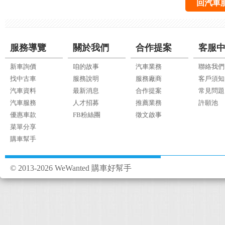
回汽車
服務導覽
關於我們
合作提案
客服
新車詢價
咱的故事
汽車業務
聯絡我們
找中古車
服務說明
服務廠商
客戶須知
汽車資料
最新消息
合作提案
常見問題
汽車服務
人才招募
推薦業務
許願池
優惠車款
FB粉絲團
徵文啟事
菜單分享
購車幫手
© 2013-2026 WeWanted 購車好幫手