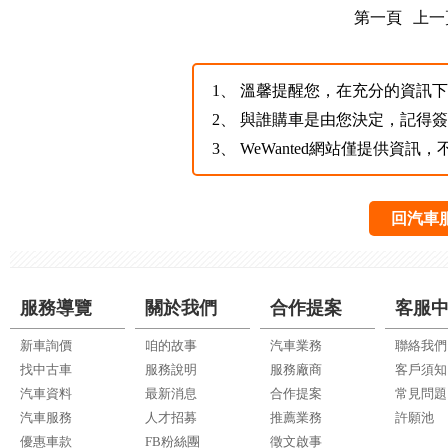
第一頁
上一
1、
溫馨提醒您，在充分的資訊下，
2、
與誰購車是由您決定，記得
3、
WeWanted網站僅提供資
回汽車
服務導覽
關於我們
合作提案
客服
新車詢價
咱的故事
汽車業務
聯絡我們
找中古車
服務說明
服務廠商
客戶須知
汽車資料
最新消息
合作提案
常見問題
汽車服務
人才招募
推薦業務
許願池
優惠車款
FB粉絲團
徵文啟事