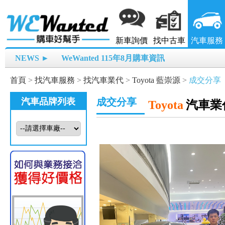
新車詢價
找中古車
汽車服務
NEWS ►
WeWanted 115年8月購車資訊
首頁
>
找汽車服務
>
找汽車業代
>
Toyota 藍崇源
>
成交分享
汽車品牌列表
成交分享
Toyota
汽車業