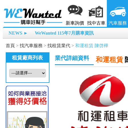
新車詢價
找中古車
汽車服務
NEWS ►
WeWanted 115年7月購車資訊
首頁
>
找汽車服務
>
找租賃業代
>
和運租賃 陳啓樺
租賃廠商列表
業代詳細資料
和運租賃