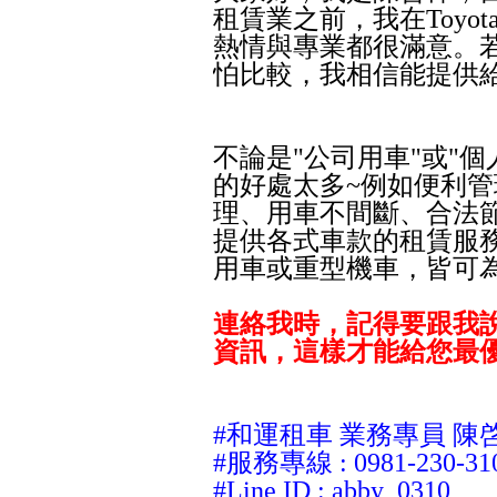
租賃業之前，我在Toyo
熱情與專業都很滿意。
怕比較，我相信能提供
不論是"公司用車"或"個
的好處太多~例如便利
理、用車不間斷、合法節
提供各式車款的租賃服
用車或重型機車，皆可
連絡我時，
記得要跟我說
資訊，這樣才能給您最
#和運租車 業務專員 陳
#服務專線 : 0981-230-31
#Line ID : abby_0310