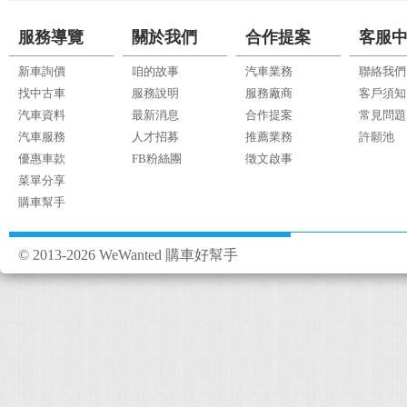
服務導覽
關於我們
合作提案
客服
新車詢價
咱的故事
汽車業務
聯絡我們
找中古車
服務說明
服務廠商
客戶須知
汽車資料
最新消息
合作提案
常見問題
汽車服務
人才招募
推薦業務
許願池
優惠車款
FB粉絲團
徵文啟事
菜單分享
購車幫手
© 2013-2026 WeWanted 購車好幫手