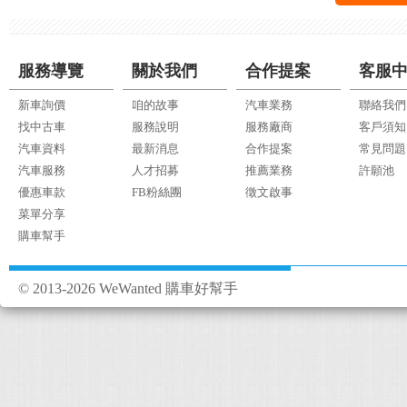
服務導覽
關於我們
合作提案
客服
新車詢價
咱的故事
汽車業務
聯絡我們
找中古車
服務說明
服務廠商
客戶須知
汽車資料
最新消息
合作提案
常見問題
汽車服務
人才招募
推薦業務
許願池
優惠車款
FB粉絲團
徵文啟事
菜單分享
購車幫手
© 2013-2026 WeWanted 購車好幫手