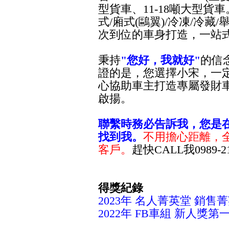
型貨車、
1
1-18噸大型貨車
式/廂式(鷗翼)/冷凍/冷藏
次到位的車身打造，一站
秉持
"您好，我就好"
的信
證的是，您選擇小宋，一
心協助車主打造專屬發財車
啟揚。
聯繫時務必告訴我，您是在
找到我
。
不用擔心距離，
客戶。
趕快CALL我0989-219
得獎紀錄
2023年 名人菁英堂 銷售
2022年 FB車組 新人獎第