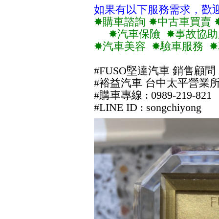
如果有以下服務需求，歡
✸購車諮詢 ✸中古車買賣 
✸汽車保險 ✸事故協助
✸汽車美容 ✸驗車服務 
#FUSO堅達汽車 銷售顧問
#裕益汽車 台中太平營業
#購車專線 : 0989-219-821
#LINE ID : songchiyong