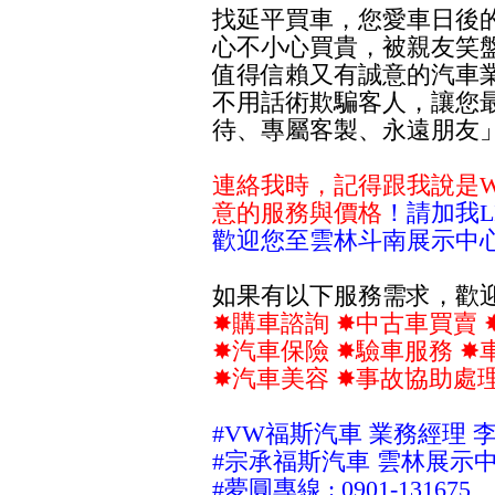
找延平買車，您愛車日後
心不小心買貴，被親友笑
值得信賴又有誠意的汽車
不用話術欺騙客人，讓您
待、專屬客製、永遠朋友
連絡我時，記得跟我說是W
意的服務與價格
！
請
加我L
歡迎您至雲林斗南展示中
如果有以下服務需求，歡
✸購車諮詢 ✸中古車買賣 
✸汽車保險 ✸驗車服務 ✸
✸汽車美容 ✸事故協助處
#VW福斯
汽車 業務經理
李
#宗承福斯汽車 雲林展示
#夢圓專線 : 0901-131675