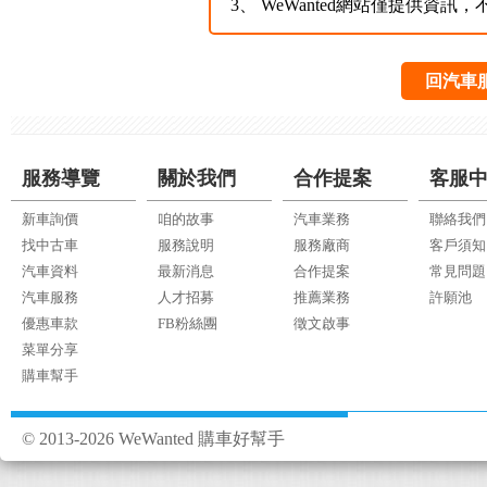
3、
WeWanted網站僅提供資
回汽車
服務導覽
關於我們
合作提案
客服
新車詢價
咱的故事
汽車業務
聯絡我們
找中古車
服務說明
服務廠商
客戶須知
汽車資料
最新消息
合作提案
常見問題
汽車服務
人才招募
推薦業務
許願池
優惠車款
FB粉絲團
徵文啟事
菜單分享
購車幫手
© 2013-2026 WeWanted 購車好幫手