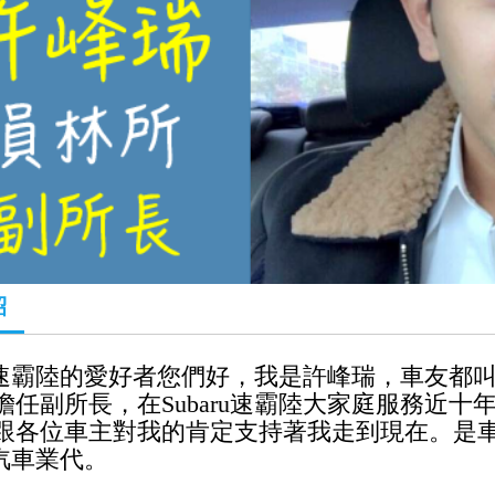
紹
aru速霸陸的愛好者您們好，我是許峰瑞，車友都
擔任副所長，在
Subaru速霸陸
大家庭服務近十
跟各位車主對我的肯定支持著我走到現在。是
汽車業代。