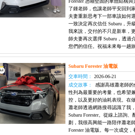
Forester 憑藉堅固的車體
了鍾老師，也讓老師平安回到
夫妻重新思考下一部車該如何
一致決定再次信任 Subaru，升級入主
我來說，交付的不只是新車，
師夫妻再次選擇 Subaru，
您們的信任。祝福未來每一趟
Subaru Forester 油電版
交車時間：
2026-06-21
成交故事：
感謝高雄蕭老師的
性列為最重要的考量，也希望
控，以及更好的油耗表現。在
蕭老師透過網路搜尋認識了我
Subaru Forester。從線
劃，我很高興能一路陪伴蕭老
Forester 油電版。每一次