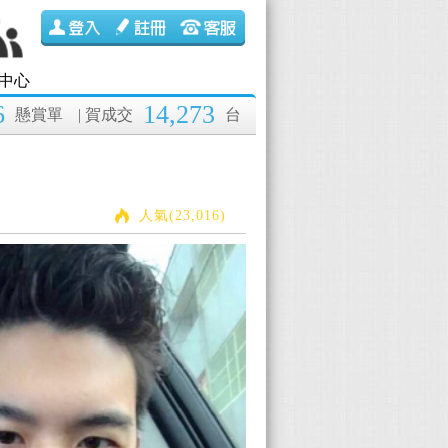
中心
6
14,273
懸賞單
| 賀成交
台
人氣(23,016)