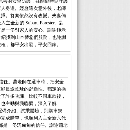
結構與完善的安全防護，在關鍵時刻守護
家人身邊。經歷這次意外後，老師
選擇。答案依然沒有改變。夫妻倆
全新的 Subaru Forester。對
更是一份對家人的安心。謝謝鍾老
透過介紹找到山本替您們服務，也謝謝
旅程，都平安出發，平安回家。
信任。蕭老師在選車時，把安全
兼顧長途駕駛的舒適性、穩定的操
做了許多功課、比較不同車款後，
，也主動與我聯繫，深入了解
上諮詢、配備介紹、試乘體驗，到購車規
師完成購車，也順利入主全新六代
成交，都是一份沉甸甸的信任。謝謝蕭老