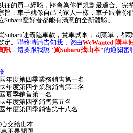
以往的買車經驗，將會為你們規劃最適合、完
宗旨，車子就像自己的家人一樣，車子跟著你
位Subaru愛好者都能有滿意的全新體驗。
Subaru
速霸陸車款，賞車試乘，問菜單，
都
敲定。
聯絡時請告知我，您由
WeWanted 
資訊
；還要跟我說
"買Subaru找山本"
的通關密
。
錄
6 全國年度第四季業務銷售第一名
7 全國年度第四季業務銷售第二名
 全國夏季銷售第一名
8 全國年度第四季銷售第五名
9 全國年度第四季銷售第十八名
放心交給山本
優惠不是問題