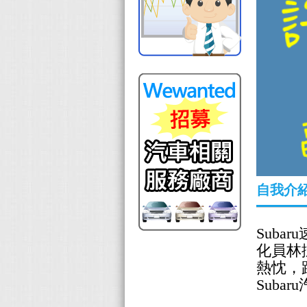
自我介
Sub
化員林
熱忱，
Subaru