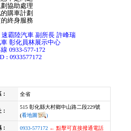
規劃協助處理
化的購車計劃
質的終身服務
aru 速霸陸汽車 副所長
許峰瑞
汽車 彰化員林展示中心
 0933-577-172
D : 0933577172
區：
全省
515 彰化縣大村鄉中山路二段229號
址：
(
看地圖
)
碼：
0933-577172
← 點擊可直接撥通電話