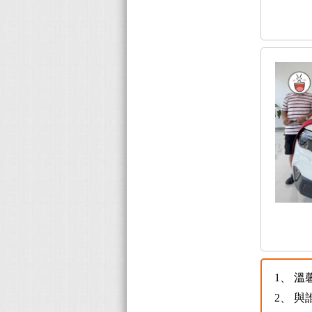
1、
溫
2、
與