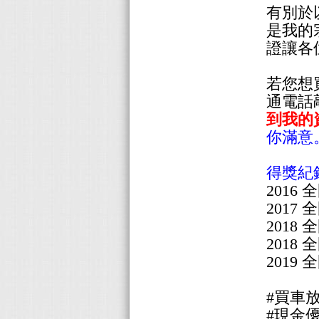
有別於
是我的
證讓各
若您想買
通電話
到我的
你滿意
得獎紀
201
201
2018
201
201
#買車
#現金