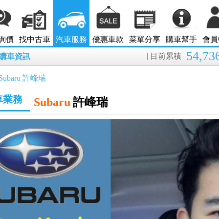
詢價
找中古車
汽車服務
優惠車款
菜單分享
購車幫手
會員
54,73
| 目前累積
8月購車資訊
Subaru 許峰瑞
車業務
Subaru
許峰瑞