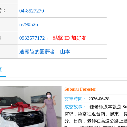
話：
04-8527270
rr790526
D：
0933577172
← 點擊 ID 加好友
速霸陸的圓夢者—山本
享
Subaru Forester
交車時間：
2026-06-28
成交故事：
鍾老師原本就是 Suba
需求，經常往返台南、屏東，
分。日前，老師在高速公路上