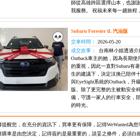
師從高雄跨區選擇山本，也謝
我服務。 祝福未來每一趟旅程
Subaru Forester iL 汽油版
交車時間：
2026-05-20
成交故事：
台南林小姐透過介紹
Outback車主的她，因為長期使
的重視，因此一直對Subaru
生的建議下，決定汰換已陪伴
與EyeSight系統的Outback，升級
版。除了更完整的主被動安全
備，守護一家人的行車安全，
的時光。
馨提醒您，在充分的資訊下，買車更有保障，記得WeWanted為
誰購車是由您決定，記得簽約是最重要的，談妥之條件，必須白