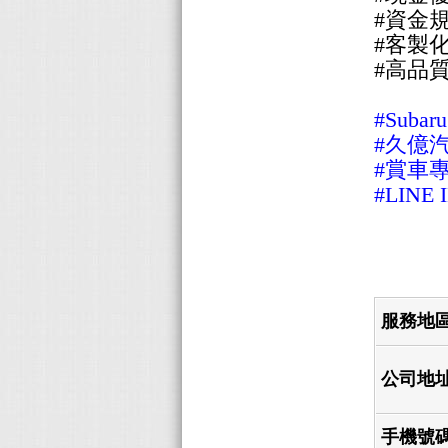
#資金
#客製
#高品
#Sub
#久億
#賞車專線
#LINE I
服務地
公司地
手機號