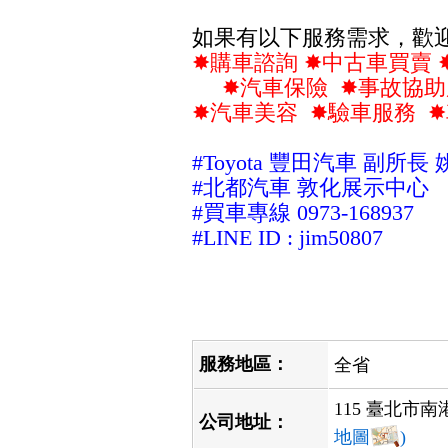
如果有以下服務需求，歡
✸
購車諮詢
✸
中古車買賣
✸
汽車保險
✸
事故協助
✸
汽車美容
✸
驗車服務
✸
#Toyota 豐田
汽車 副所長 
#北都
汽車 敦化展示中心
#買車
專線
0973-168937
#LINE ID : jim50807
服務地區：
全省
115 臺北市
公司地址：
地圖
)