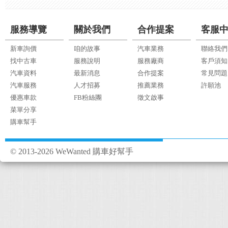
服務導覽
關於我們
合作提案
客服
新車詢價
咱的故事
汽車業務
聯絡我們
找中古車
服務說明
服務廠商
客戶須知
汽車資料
最新消息
合作提案
常見問題
汽車服務
人才招募
推薦業務
許願池
優惠車款
FB粉絲團
徵文啟事
菜單分享
購車幫手
© 2013-2026 WeWanted 購車好幫手