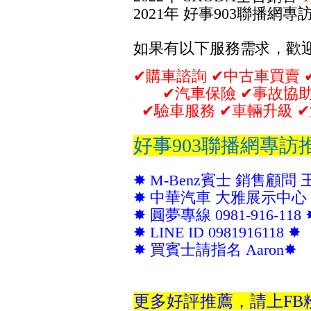
2021年 好事903聯播網專
如果有以下服務需求，歡
✔︎購車諮詢
✔︎
中古車買賣
✔
✔︎
汽車保險
✔︎
事故協
✔︎
驗車服務
✔︎
車輛升級
✔︎
好事903聯播網專訪
✸ M-Benz賓士
銷售顧問 
✸ 中華
汽車 大雅展示中
✸ 圓夢
專線
0981-916-118
✸ LINE ID
0981916118
✸
✸ 買賓士請指名
Aaron
✸
更多好評推薦，請上FB