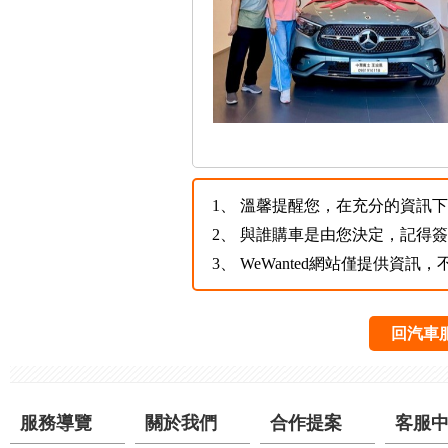
1、
溫馨提醒您，在充分的資訊下，
2、
與誰購車是由您決定，記得
3、
WeWanted網站僅提供資
回汽車
服務導覽
關於我們
合作提案
客服