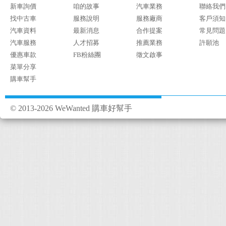
新車詢價
咱的故事
汽車業務
聯絡我們
找中古車
服務說明
服務廠商
客戶須知
汽車資料
最新消息
合作提案
常見問題
汽車服務
人才招募
推薦業務
許願池
優惠車款
FB粉絲團
徵文啟事
菜單分享
購車幫手
© 2013-2026 WeWanted 購車好幫手